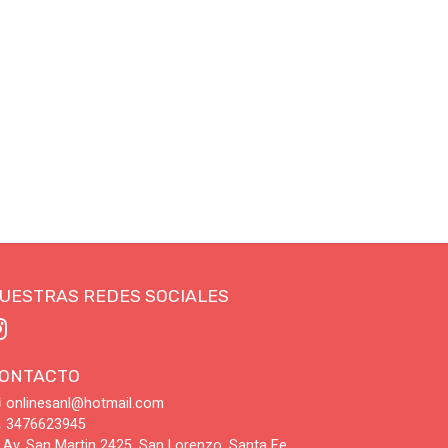
UESTRAS REDES SOCIALES
ONTACTO
onlinesanl@hotmail.com
3476623945
Av. San Martin 2425, San Lorenzo, Santa Fe