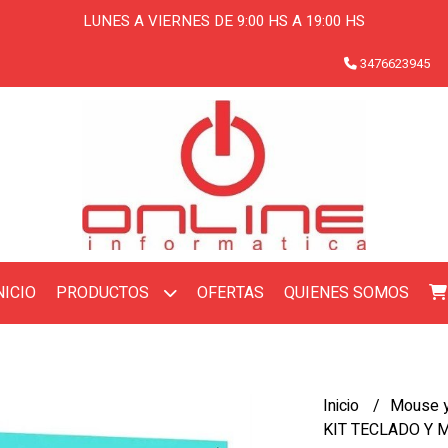
LUNES A VIERNES DE 9:00 HS A 19:00 HS
3476623945
NICIO
OFERTAS
QUIENES SOMOS
PRODUCTOS
Inicio
Mouse y
KIT TECLADO Y 